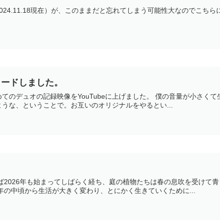
024.11.18現在）が、このままだと忘れてしまう可能性大なのでこ
ロードしました。
てのデュオの記録映像をYouTubeに上げました。 僕の音量が小さく
うな、ということで。お互いのオリジナルをやるとい...
ば2026年も始まってしばらく経ち、庭の植物たちは春の息吹を受けて
年の中頃から生活が大きく変わり、とにかく生きていくために...