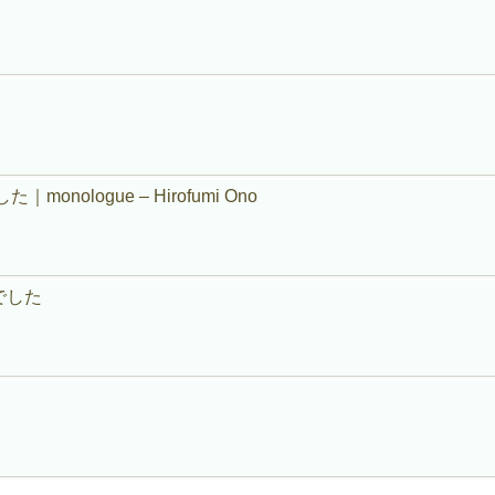
ologue – Hirofumi Ono
でした