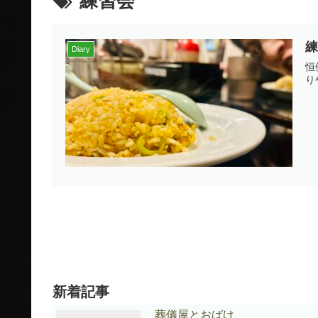
練習会
練
Diary
恒
り
新着記事
葬儀屋とおばけ