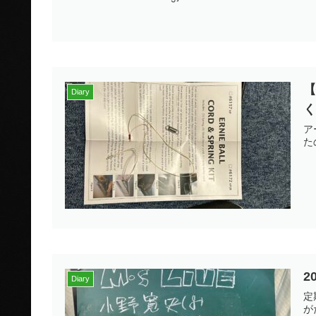
Diary
ア
た
2
Diary
定
が