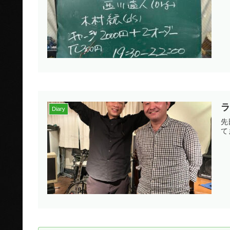
Diary
先
て