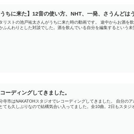
うちに来た】12音の使い方、NHT、一発、さうんどは
タリストの池戸祐太さんがうちに来た時の動画です。 途中からお酒を
かふんわりとした対談でした。酒を飲んでいる自分を編集するという未知
レコーディングしてきました。
分寺市はNAKATOHスタジオでレコーディングしてきました。 自分の
とても久しぶりなので結構気合い入ってました。全10曲。2日もスタジオ