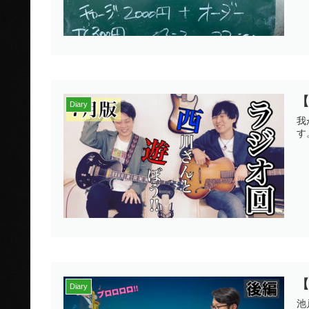
【
Diary
我
す
Diary
池