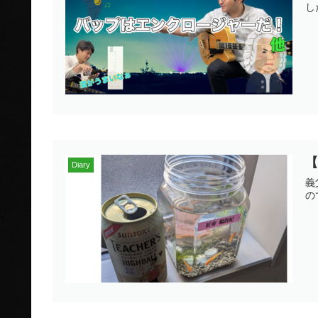
し
【
Diary
義
の