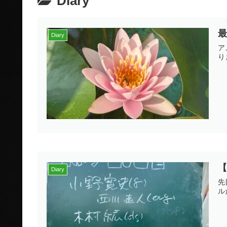
Diary
最
Diary
ア
り
【
Diary
先
ル