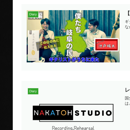
【
Diary
ギ
な
Diary
国
は