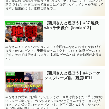
まい妻に怒られ現実を知った回でした。 妻ごめん。 さて、ふざけた
題名ですが、内容は至って真面目にメロディックマイナーを考察して
ます。結果的には、誰得な情報で...
【西川さんと遊ぼう】#37 地獄
Lesson
with 千田俊介【locrian13】
みなさん！！アルペッジョォォ！！今回はみなさんお待ちかね！!イ
タリアからのゲスト、千田俊介さんを交えての！！ 地獄ゲーム！！
です。それでは行きましょう。 1.地獄ゲームとは 過去動画がありま
す。 ...
【西川さんと遊ぼう】#4 シーケ
Lesson
ンスフレーズ集 難度HELL
みなさまお元気でお過ごしでしょうか。今回は僕もまだ上手く弾けな
いフレーズ集です。 めっちゃカッコいいと思うんですが、嫌いな人
はとことん嫌い系のチャップスです。上手く弾けるようになったとこ
ろで使い所の難しいものですし、この...