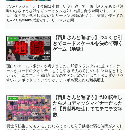
アルペッジョォォ！今回は小難しい話と称して、西川さんがあまり興
味のなさそうな話をギターオタクな2人で話し合う企画です。主に
は、僕の最近勉強し始めた新リーマン理論の紹介と、実際に使ってみ
たAxis systemの話です。 リーマンと聞...
【西川さんと遊ぼう】#24 くじ引
Lesson
きでコードスケールを決めて弾く
ゲーム【地獄】
面白いゲーム（多分）を考えました。12音をランダムに並べてスケ
ールかコードのクオリティをくじ引きで決めてお互いにソロをとると
いうゲームです。今回は初回なのでテンポのことは全く考えずやりや
すいテンポでやっていますが、テンポも変えたら難易度上...
【西川さんと遊ぼう】#10 転生し
Lesson
たらメロディックマイナーだった
件【異世界転生してモテモテ文字
数
異世界転生してモテモテになろうとしたら子供達の寝る時間が来てし