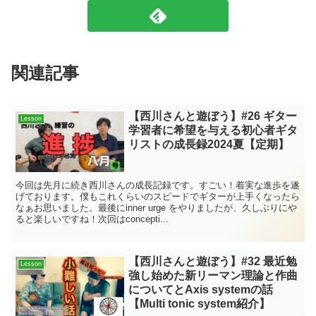
関連記事
【西川さんと遊ぼう】#26 ギター
Lesson
学習者に希望を与える初心者ギタ
リストの成長録2024夏【定期】
今回は先月に続き西川さんの成長記録です。すごい！着実な進歩を遂
げております。僕もこれくらいのスピードでギターが上手くなったら
なぁお思いました。最後にinner urge をやりましたが、久しぶりにや
ると楽しいですね！次回はconcepti...
【西川さんと遊ぼう】#32 最近勉
Lesson
強し始めた新リーマン理論と作曲
についてとAxis systemの話
【Multi tonic system紹介】