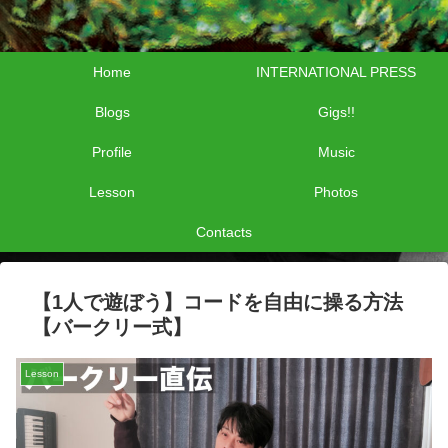
Home
INTERNATIONAL PRESS
Blogs
Gigs!!
Profile
Music
Lesson
Photos
Contacts
【1人で遊ぼう】コードを自由に操る方法
【バークリー式】
Lesson