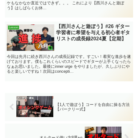
ケもなかなか直近ではできず。。。 これにより【西川さんと遊ぼ
う】はしばらくお休...
【西川さんと遊ぼう】#26 ギター
Lesson
学習者に希望を与える初心者ギタ
リストの成長録2024夏【定期】
今回は先月に続き西川さんの成長記録です。すごい！着実な進歩を遂
げております。僕もこれくらいのスピードでギターが上手くなったら
なぁお思いました。最後にinner urge をやりましたが、久しぶりにや
ると楽しいですね！次回はconcepti...
【1人で遊ぼう】コードを自由に操る方法
【バークリー式】
オルタード使い方8選+α