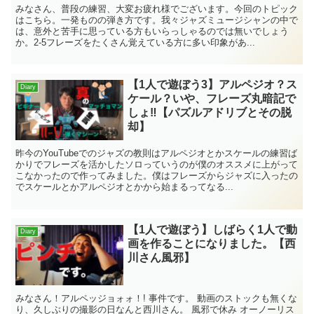
みなさん、普段の練習、大変お疲れ様でございます。今回のトピック
はこちら。一発ものの弾き方です。我々ジャズミュージシャンの中で
は、意外と苦手に思っている方もいらっしゃるのでは無いでしょう
か。2-5フレーズをたくさん覚えている方に多い印象があ...
【1人で遊ぼう3】アルペジオ？ス
Diary
ケール？いや、フレーズ丸暗記で
しょ‼︎【パズルアドリブとその脱
却】
昨今のYouTubeでのジャズの教則はアルペジオとかスケールの練習ば
かりでフレーズを活かしたソロっていうのが僕のオススメに上がって
こなかったので作ってみました。僕はフレーズからジャズに入ったの
でスケールとかアルペジオとかから始まるってなる...
【1人で遊ぼう】しばらく1人で動
Diary
画を作ることになりました。【西
川さん風邪】
みなさん！アルペッジョォォ！! 事件です。 動画のストックも無くな
り、久しぶりの撮影の日なんと西川さん。 風邪で休み オーノーリス