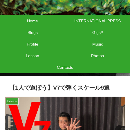
Home
INTERNATIONAL PRESS
Blogs
Gigs!!
Profile
Music
Lesson
Photos
Contacts
【1人で遊ぼう】V7で弾くスケール9選
Lesson