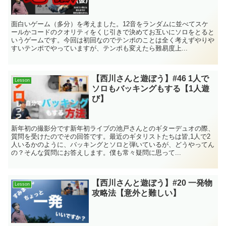
面白いゲーム（多分）を考えました。12音をランダムに並べてスケ
ールかコードのクオリティをくじ引きで決めてお互いにソロをとると
いうゲームです。今回は初回なのでテンポのことは全く考えずやりや
すいテンポでやっていますが、テンポも変えたら難易度上...
【西川さんと遊ぼう】#46 1人で
Lesson
ソロもバッキングもする【1人遊
び】
新年初の撮影分です新年初ライブの池戸さんとのギターデュオの際、
質問を受けたのでその回答です。最近のギタリストたちは皆,1人で2
人いるかのように、バッキングとソロと弾いているが、どうやってん
の？そんな質問にお答えします。僕も常々疑問に思って...
【西川さんと遊ぼう】#20 一発物
Lesson
攻略法【意外と難しい】