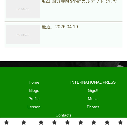
4/21 国分寺M’s小野カルテットでした
最近、2026.04.19
Home
INTERNATIONAL PRESS
Blogs
Gigs!!
Profile
Music
Lesson
Photos
Contacts
© 2024 HIROFUMI ONO.