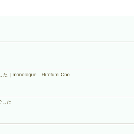
ologue – Hirofumi Ono
でした