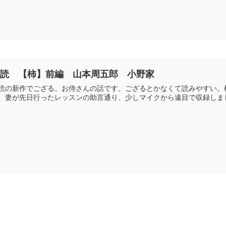
朗読 【柿】前編 山本周五郎 小野家
読の新作でござる。お侍さんの話です。ござるとかなくて読みやすい。柿
、妻が先日行ったレッスンの助言通り、少しマイクから遠目で収録しまし