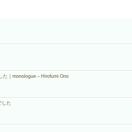
ologue – Hirofumi Ono
でした