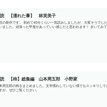
朗読 【濡れた葦】 林芙美子
読の新作です。 初めて40分くらい一気読みしましたが、大変そうでし
いました。頑張った甲斐があっていい感じだと思われます！ きいてみてね！
朗読 【柿】総集編 山本周五郎 小野家
本周五郎の柿をまとめました。文学慣れしていない僕でもスッキリして
すが、ぜひご覧ください。