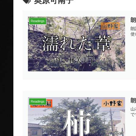
奥原可南子
Readings
朗
使
Readings
山
で