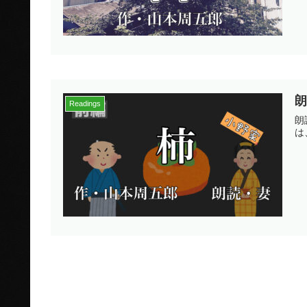
Readings
朗
は