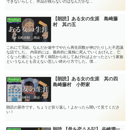
できないらしく、作品が残らないのはなんだかな...
【朗読】ある女の生涯 島崎藤
Readings
村 其の五
これにて完結。なんだか途中でやたら再生回数が伸びたりした不思議
な話でした。 内容的には、最終的に孤独に死んでいくおげんと、亡
くなった後にもっと早く病院から出してあげればよかったという家族
というなんとも言えない悲しい終わり方でした。僕...
【朗読】ある女の生涯 其の四
Readings
島崎藤村 小野家
朗読の新作です。ちょうど折り返し！よかったら聞いて見てくださ
い！
朗読 【母を恋うる記】 谷崎潤一