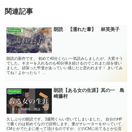
関連記事
朗読 【濡れた葦】 林芙美子
Readings
朗読の新作です。 初めて40分くらい一気読みしましたが、大変そう
でした。ギターを入れるのも40分弾き続けるのでこれまた頭を使い
ました。頑張った甲斐があっていい感じだと思われます！ きいてみ
てね！よかったら！ ...
朗読【ある女の生涯】其の一 島
Readings
崎藤村
久しぶりの朗読です。3週間くらい空いてしまいました。 自分のHP
で書くのは初めてなので説明します。妻がナレーターをやっていて、
CMとかでたまに使って頂けるのですが、どのCMに出てるとか公言