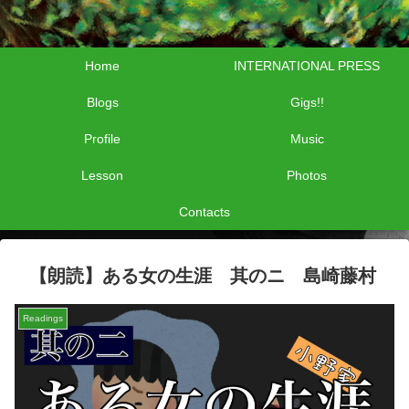
Home
INTERNATIONAL PRESS
Blogs
Gigs!!
Profile
Music
Lesson
Photos
Contacts
【朗読】ある女の生涯 其のニ 島崎藤村
Readings