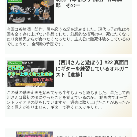
Readings
郎 その一
今回は谷崎潤一郎作、母を恋うる記を読みました。現代っ子の私は今
回も全く存じ上げない作品でした。幻想的な描写の中、死にたくなっ
たり突然天ぷらが食べたくなったり。主人公は臨死体験をしているの
でしょうか。 全5回の予定です。
【西川さんと遊ぼう】#22 真面目
Readings
にギターを練習しているオルガニ
スト【進捗】
この謎の動画企画を始めてから半年ちょっと経ちました。果たして西
川さんは最初の頃にやったことを覚えているのか。 動画内でオープ
ントライアドの話をしていますが、過去に取り上げたことがあったか
全く覚えがありません。ギターで弾くとスッキリと...