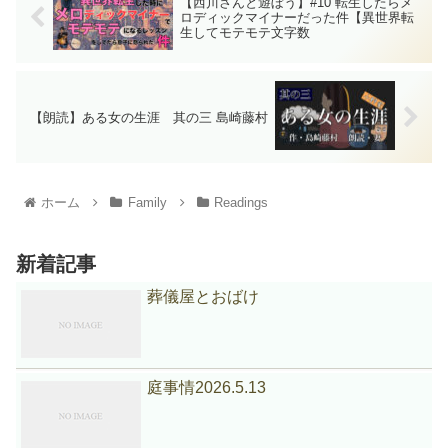
【西川さんと遊ぼう】#10 転生したらメ
ロディックマイナーだった件【異世界転
生してモテモテ文字数
【朗読】ある女の生涯 其の三 島崎藤村
ホーム
Family
Readings
新着記事
葬儀屋とおばけ
庭事情2026.5.13