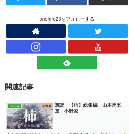
onohiro23をフォローする
関連記事
朗読 【柿】総集編 山本周五
Readings
郎 小野家