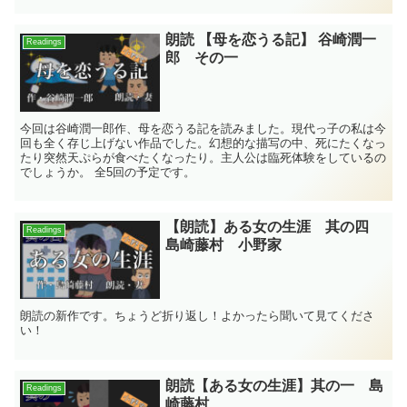
朗読 【母を恋うる記】 谷崎潤一
Readings
郎 その一
今回は谷崎潤一郎作、母を恋うる記を読みました。現代っ子の私は今
回も全く存じ上げない作品でした。幻想的な描写の中、死にたくなっ
たり突然天ぷらが食べたくなったり。主人公は臨死体験をしているの
でしょうか。 全5回の予定です。
【朗読】ある女の生涯 其の四
Readings
島崎藤村 小野家
朗読の新作です。ちょうど折り返し！よかったら聞いて見てくださ
い！
朗読【ある女の生涯】其の一 島
Readings
崎藤村