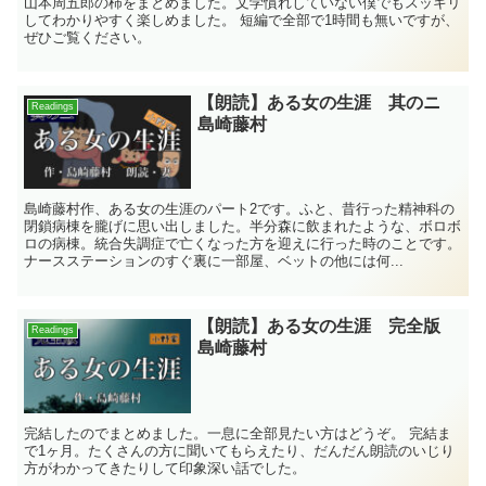
山本周五郎の柿をまとめました。文学慣れしていない僕でもスッキリ
してわかりやすく楽しめました。 短編で全部で1時間も無いですが、
ぜひご覧ください。
【朗読】ある女の生涯 其のニ
Readings
島崎藤村
島崎藤村作、ある女の生涯のパート2です。ふと、昔行った精神科の
閉鎖病棟を朧げに思い出しました。半分森に飲まれたような、ボロボ
ロの病棟。統合失調症で亡くなった方を迎えに行った時のことです。
ナースステーションのすぐ裏に一部屋、ベットの他には何...
【朗読】ある女の生涯 完全版
Readings
島崎藤村
完結したのでまとめました。一息に全部見たい方はどうぞ。 完結ま
で1ヶ月。たくさんの方に聞いてもらえたり、だんだん朗読のいじり
方がわかってきたりして印象深い話でした。