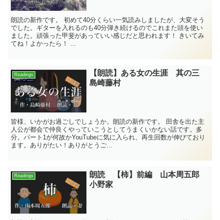
朗読の新作です。 初めて40分くらい一気読みしましたが、大変そう
でした。ギターを入れるのも40分弾き続けるのでこれまた頭を使い
ました。頑張った甲斐があっていい感じだと思われます！ きいてみ
てね！よかったら！ ...
【朗読】ある女の生涯 其の三
Readings
島崎藤村
皆様、いかがお過ごしでしょうか。朗読の新作です。 田舎を出た主
人公が都会で仲良くやっていこうとしてうまくいかない話です。多
分。パート1が何故かYouTubeに気に入られ、再生回数が伸びており
ます。ありがたい！ありがとうご...
朗読 【柿】前編 山本周五郎
Readings
小野家