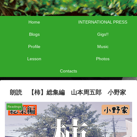
Home
INTERNATIONAL PRESS
Blogs
Gigs!!
Profile
Music
Lesson
Photos
Contacts
朗読 【柿】総集編 山本周五郎 小野家
Readings