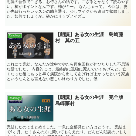
朗読の新作でござる。お侍さんの話です。ござるとかなくて読みやす
い。柿がポイントなんです。柿がキー。 なんちゃって。 今回は、妻
が先日行ったレッスンの助言通り、少しマイクから遠目で収録しまし
た。如何でしょうか。確かにリップノイズ...
【朗読】ある女の生涯 島崎藤
Readings
村 其の五
これにて完結。なんだか途中でやたら再生回数が伸びたりした不思議
な話でした。 内容的には、最終的に孤独に死んでいくおげんと、亡
くなった後にもっと早く病院から出してあげればよかったという家族
というなんとも言えない悲しい終わり方でした。僕...
【朗読】ある女の生涯 完全版
Readings
島崎藤村
完結したのでまとめました。一息に全部見たい方はどうぞ。 完結ま
で1ヶ月。たくさんの方に聞いてもらえたり、だんだん朗読のいじり