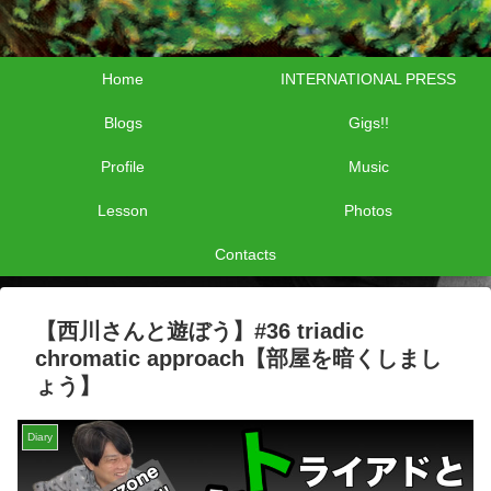
Home
INTERNATIONAL PRESS
Blogs
Gigs!!
Profile
Music
Lesson
Photos
Contacts
【西川さんと遊ぼう】#36 triadic
chromatic approach【部屋を暗くしまし
ょう】
Diary