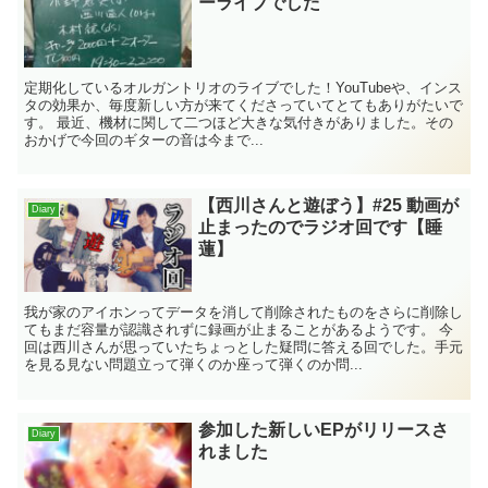
ーライブでした
定期化しているオルガントリオのライブでした！YouTubeや、インス
タの効果か、毎度新しい方が来てくださっていてとてもありがたいで
す。 最近、機材に関して二つほど大きな気付きがありました。その
おかげで今回のギターの音は今まで...
【西川さんと遊ぼう】#25 動画が
Diary
止まったのでラジオ回です【睡
蓮】
我が家のアイホンってデータを消して削除されたものをさらに削除し
てもまだ容量が認識されずに録画が止まることがあるようです。 今
回は西川さんが思っていたちょっとした疑問に答える回でした。手元
を見る見ない問題立って弾くのか座って弾くのか問...
参加した新しいEPがリリースさ
Diary
れました