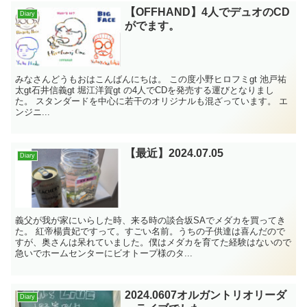
【OFFHAND】4人でデュオのCD
Diary
がでます。
みなさんどうもおはこんばんにちは。 この度小野ヒロフミgt 池戸祐
太gt石井信義gt 堀江洋賀gt の4人でCDを発売する運びとなりまし
た。 スタンダードを中心に若干のオリジナルも混ざっています。 エ
ンジニ...
【最近】2024.07.05
Diary
義父が我が家にいらした時、来る時の談合坂SAでメダカを買ってき
た。 紅帝楊貴妃ですって。すごい名前。うちの子供達は喜んだので
すが、奥さんは呆れていました。僕はメダカを育てた経験はないので
急いでホームセンターにビオトープ様のタ...
2024.0607オルガントリオリーダ
Diary