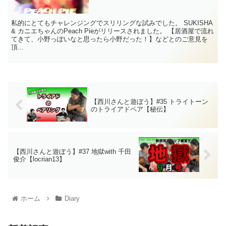
私的にとてもチャレンジングでスリリングな試みでした。 SUKISHA
& カニエちゃんのPeach Pieがリリースされました。 【居酒屋で流れ
てきて、小野っぽいなと思ったら小野だった！】などとのご意見を
頂...
【西川さんと遊ぼう】#35 トライトーン
のトライアドペア【秘伝】
【西川さんと遊ぼう】#37 地獄with 千田
俊介【locrian13】
ホーム
Diary