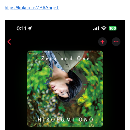
https://linkco.re/ZB6A5geT