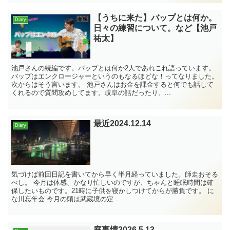
【うちに来た】バップとは何か。
Diary
日々の練習について。など【池戸
祐太】
池戸さんの続編です。バップとは何か2人であれこれ語っています。
バップはエンクロージャーというのもなるほどな！ってなりました。
次からはそう言います。 池戸さんはお金を課金すると何でも話して
くれるので質問攻めしてます。岐阜の話だったり、...
最近2024.12.14
Diary
気づけば前回日記を書いてから早く半月経っていました。師走おそる
べし。 今月は体感、かなり忙しいのですが、ちゃんと睡眠時間は確
保したいものです。21時に子供を寝かしつけてからが勝負です。 に
な川忘年会 今月の頭は武蔵境の定...
庭事情2026.5.13