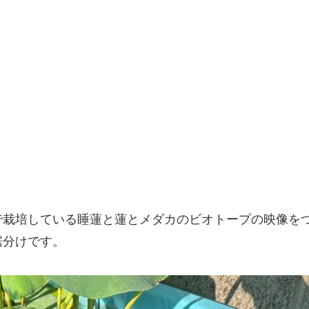
で栽培している睡蓮と蓮とメダカのビオトープの映像を
裾分けです。