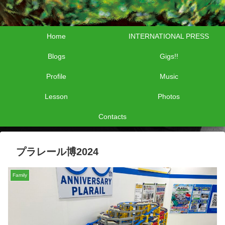
Home
INTERNATIONAL PRESS
Blogs
Gigs!!
Profile
Music
Lesson
Photos
Contacts
プラレール博2024
Family