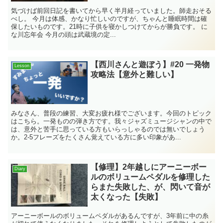
気づけば前回日記を書いてから早く半月経っていました。師走おそる
べし。 今月は体感、かなり忙しいのですが、ちゃんと睡眠時間は確
保したいものです。21時に子供を寝かしつけてからが勝負です。 に
な川忘年会 今月の頭は武蔵境の定...
【西川さんと遊ぼう】#20 一発物
Lesson
攻略法【意外と難しい】
みなさん、普段の練習、大変お疲れ様でございます。今回のトピック
はこちら。一発ものの弾き方です。我々ジャズミュージシャンの中で
は、意外と苦手に思っている方もいらっしゃるのでは無いでしょう
か。2-5フレーズをたくさん覚えている方に多い印象があ...
【修理】2年越しにアーニーボー
Diary
ルのボリュームペダルを修理した
らまた失敗した、が、閃いて音が
太くなった【失敗】
アーニーボールのボリュームペダルがあるんですが、3年前に中の糸