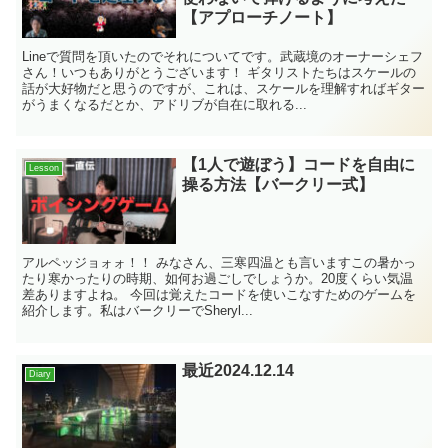
【アプローチノート】
Lineで質問を頂いたのでそれについてです。武蔵境のオーナーシェフ
さん！いつもありがとうございます！ ギタリストたちはスケールの
話が大好物だと思うのですが、これは、スケールを理解すればギター
がうまくなるだとか、アドリブが自在に取れる...
【1人で遊ぼう】コードを自由に
Lesson
操る方法【バークリー式】
アルペッジョォォ！！ みなさん、三寒四温とも言いますこの暑かっ
たり寒かったりの時期、如何お過ごしでしょうか。20度くらい気温
差ありますよね。 今回は覚えたコードを使いこなすためのゲームを
紹介します。私はバークリーでSheryl...
最近2024.12.14
Diary