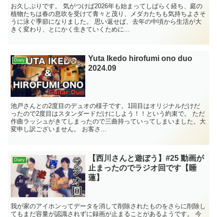
お久しぶりです。 気がつけば2026年も始まってしばらく経ち、庭の
植物たちは春の息吹を受けて青々と茂り、メダカたちも気持ちよさそ
うに泳ぐ季節になりました。 思い返せば、去年の中頃から生活が大
きく変わり、とにかく生きていくために...
Yuta Ikedo hirofumi ono duo
Diary
2024.09
池戸さんとの2度目のデュオの様子です。1回目はオリジナルだけだ
ったので2度目はスタンダードだけにしよう！！という約束で。 ただ
作曲ラッシュがきてしまったので三曲持っていってしまいました。大
変申し訳ございません。 お客さ...
【西川さんと遊ぼう】#25 動画が
Diary
止まったのでラジオ回です【睡
蓮】
我が家のアイホンってデータを消して削除されたものをさらに削除し
てもまだ容量が認識されずに録画が止まることがあるようです。 今