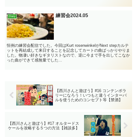
練習会2024.05
Diary
恒例の練習会配信でした。今回はKurt rosenwinkelがNext stepカルテ
ットを再結成して来日することを記念してカートの曲ばっかりやりま
した。物凄い好きなギタリストなので、逆に今まで手を出してこなか
った曲ができて感無量でした...
【西川さんと遊ぼう】#16 コンテンポラ
リーになろう！いつもと違うインターバ
ルを使うためのコンセプト等【禁酒】
【西川さんと遊ぼう】#17 オルタードス
ケールを攻略する５つの方法【雑談多】